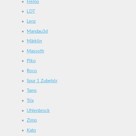
Fremo
LDT
Lenz
Mandau3d
Märklin
Massoth
Piko
Roco
Spur 1 Zubehör
Tams
Trix
Uhlenbrock
Zimo
Kato