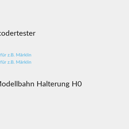
odertester
odellbahn Halterung H0