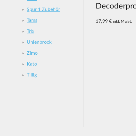
Decoderpr
Spur 1 Zubehör
Tams
17,99
€
inkl. MwSt.
Trix
Uhlenbrock
Zimo
Kato
Tillig