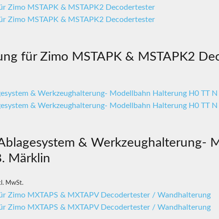
rung für Zimo MSTAPK & MSTAPK2 Dec
Ablagesystem & Werkzeughalterung- M
B. Märklin
kl. MwSt.