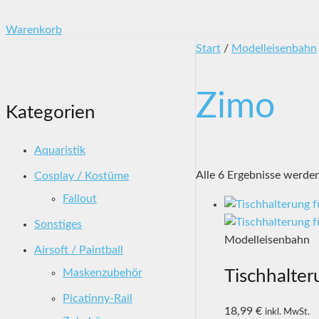
Warenkorb
Start
/
Modelleisenbahn
Zimo
Kategorien
Aquaristik
Alle 6 Ergebnisse werde
Cosplay / Kostüme
Fallout
Sonstiges
Modelleisenbahn
Airsoft / Paintball
Tischhalte
Maskenzubehör
Picatinny-Rail
18,99
€
inkl. MwSt.