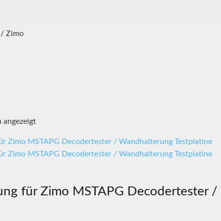
/ Zimo
Nach
n angezeigt
Aktualität
sortiert
rung für Zimo MSTAPG Decodertester /