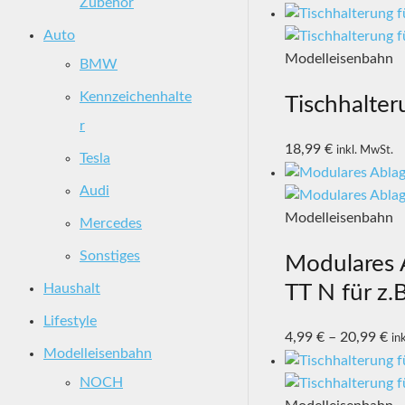
Zubehör
Auto
Modelleisenbahn
BMW
Kennzeichenhalte
Tischhalte
r
18,99
€
inkl. MwSt.
Tesla
Audi
Modelleisenbahn
Mercedes
Sonstiges
Modulares 
TT N für z.
Haushalt
Lifestyle
4,99
€
–
20,99
€
in
Modelleisenbahn
NOCH