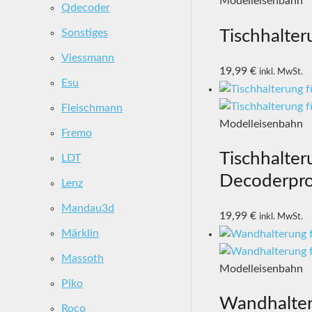
Modelleisenbahn
Qdecoder
Tischhalte
Sonstiges
Viessmann
19,99
€
inkl. MwSt.
Esu
Fleischmann
Modelleisenbahn
Fremo
Tischhalte
LDT
Decoderpr
Lenz
Mandau3d
19,99
€
inkl. MwSt.
Märklin
Massoth
Modelleisenbahn
Piko
Wandhalte
Roco