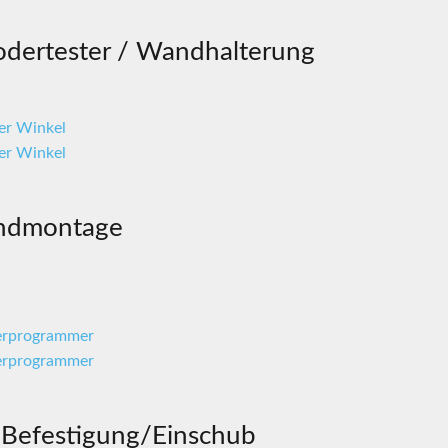
dertester / Wandhalterung
andmontage
efestigung/Einschub