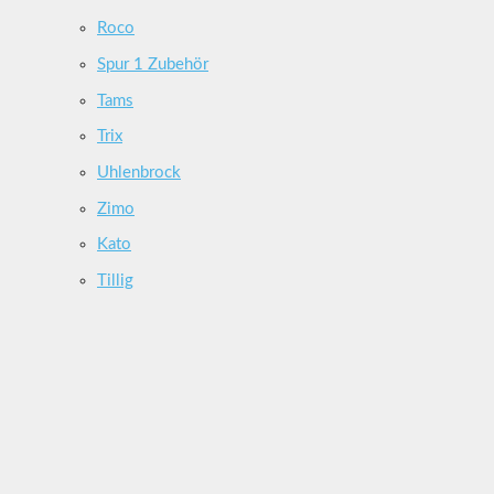
Roco
Spur 1 Zubehör
Tams
Trix
Uhlenbrock
Zimo
Kato
Tillig