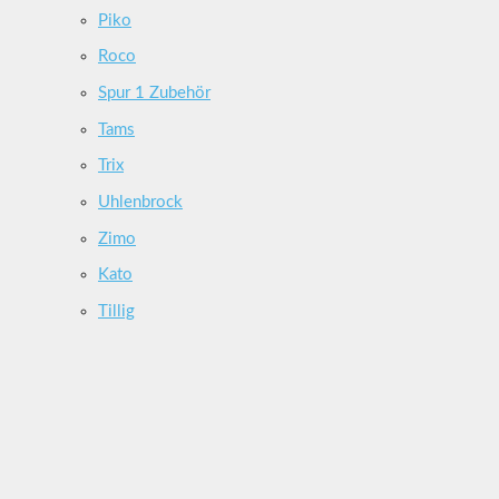
Piko
Roco
Spur 1 Zubehör
Tams
Trix
Uhlenbrock
Zimo
Kato
Tillig