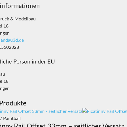
rinformationen
ruck & Modellbau
el 18
ingen
andau3d.de
215502328
liche Person in der EU
dau
el 18
ingen
 Produkte
 / Paintball
tinny Rail Offset 33mm – seitlicher Versatz