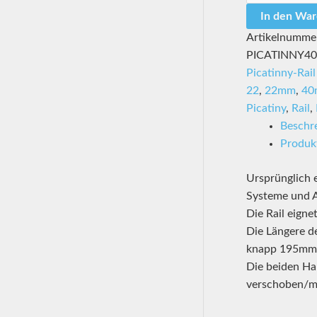
Rail
In den Wa
Riser
Artikelnumme
40mm
PICATINNY4
-
Picatinny-Rai
Handle
22
,
22mm
,
40
21mm
Picatiny
,
Rail
,
Carrier
Beschr
Griff
Produkt
G36
Paintball
Ursprünglich 
Airsoft
Systeme und 
Menge
Die Rail eignet
Die Längere d
knapp 195mm. 
Die beiden Ha
verschoben/m