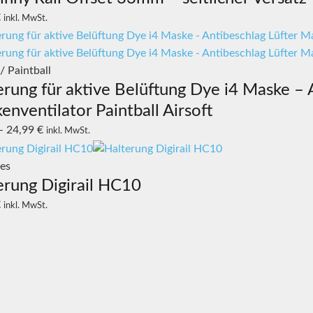
€
inkl. MwSt.
 / Paintball
erung für aktive Belüftung Dye i4 Maske – 
enventilator Paintball Airsoft
–
24,99
€
inkl. MwSt.
ges
erung Digirail HC10
€
inkl. MwSt.