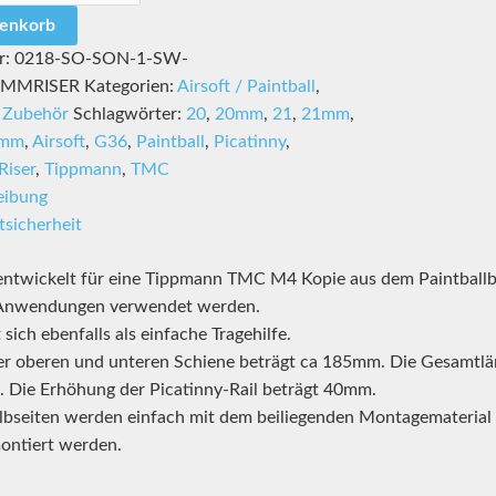
renkorb
r:
0218-SO-SON-1-SW-
0MMRISER
Kategorien:
Airsoft / Paintball
,
l Zubehör
Schlagwörter:
20
,
20mm
,
21
,
21mm
,
mm
,
Airsoft
,
G36
,
Paintball
,
Picatinny
,
Riser
,
Tippmann
,
TMC
eibung
sicherheit
entwickelt für eine Tippmann TMC M4 Kopie aus dem Paintballbere
Anwendungen verwendet werden.
 sich ebenfalls als einfache Tragehilfe.
er oberen und unteren Schiene beträgt ca 185mm. Die Gesamtlän
Die Erhöhung der Picatinny-Rail beträgt 40mm.
lbseiten werden einfach mit dem beiliegenden Montagematerial
ontiert werden.