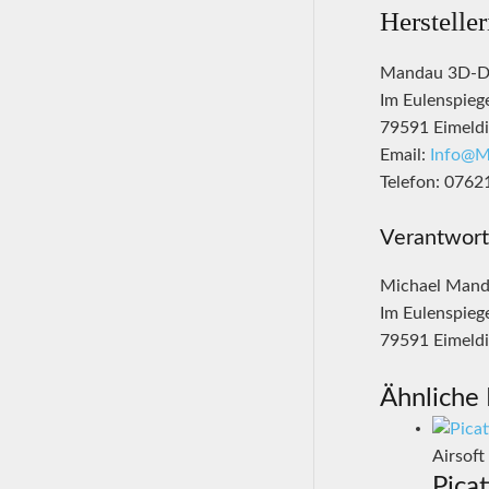
Herstelle
Mandau 3D-D
Im Eulenspieg
79591 Eimeld
Email:
Info@M
Telefon: 076
Verantwort
Michael Man
Im Eulenspieg
79591 Eimeld
Ähnliche
Airsoft
Pica