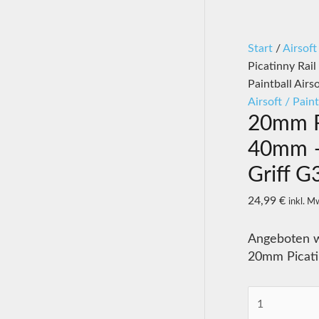
Start
/
Airsoft
Picatinny Rai
Paintball Airso
Airsoft / Paint
20mm Pi
40mm –
Griff G
24,99
€
inkl. M
Angeboten wi
20mm Picati
20mm
Picatinny