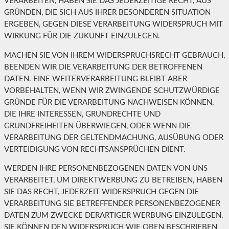
VERARBEITEN, HABEN SIE DAS JEDERZEITIGE RECHT, AUS
GRÜNDEN, DIE SICH AUS IHRER BESONDEREN SITUATION
ERGEBEN, GEGEN DIESE VERARBEITUNG WIDERSPRUCH MIT
WIRKUNG FÜR DIE ZUKUNFT EINZULEGEN.
MACHEN SIE VON IHREM WIDERSPRUCHSRECHT GEBRAUCH,
BEENDEN WIR DIE VERARBEITUNG DER BETROFFENEN
DATEN. EINE WEITERVERARBEITUNG BLEIBT ABER
VORBEHALTEN, WENN WIR ZWINGENDE SCHUTZWÜRDIGE
GRÜNDE FÜR DIE VERARBEITUNG NACHWEISEN KÖNNEN,
DIE IHRE INTERESSEN, GRUNDRECHTE UND
GRUNDFREIHEITEN ÜBERWIEGEN, ODER WENN DIE
VERARBEITUNG DER GELTENDMACHUNG, AUSÜBUNG ODER
VERTEIDIGUNG VON RECHTSANSPRÜCHEN DIENT.
WERDEN IHRE PERSONENBEZOGENEN DATEN VON UNS
VERARBEITET, UM DIREKTWERBUNG ZU BETREIBEN, HABEN
SIE DAS RECHT, JEDERZEIT WIDERSPRUCH GEGEN DIE
VERARBEITUNG SIE BETREFFENDER PERSONENBEZOGENER
DATEN ZUM ZWECKE DERARTIGER WERBUNG EINZULEGEN.
SIE KÖNNEN DEN WIDERSPRUCH WIE OBEN BESCHRIEBEN