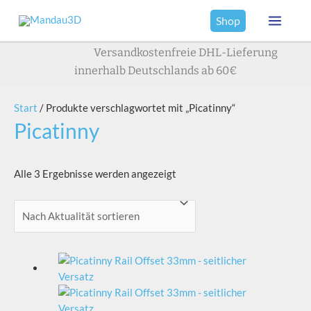
Zum
Shop
Inhalt
Main
springen
Versandkostenfreie DHL-Lieferung
Menu
innerhalb Deutschlands ab 60€
Start
/ Produkte verschlagwortet mit „Picatinny“
Picatinny
Nach
Alle 3 Ergebnisse werden angezeigt
Aktualität
sortiert