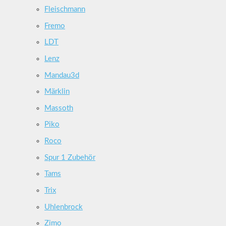
Fleischmann
Fremo
LDT
Lenz
Mandau3d
Märklin
Massoth
Piko
Roco
Spur 1 Zubehör
Tams
Trix
Uhlenbrock
Zimo