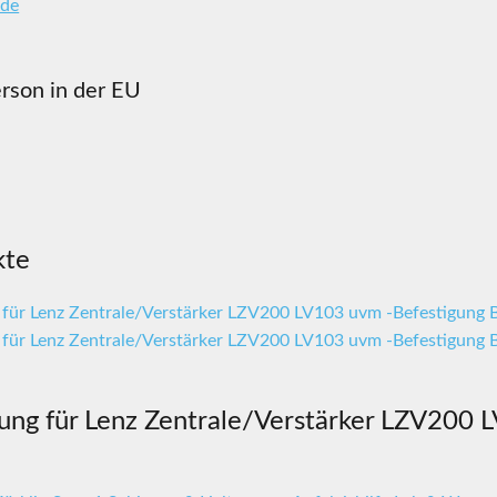
de
8
rson in der EU
kte
ng für Lenz Zentrale/Verstärker LZV200 