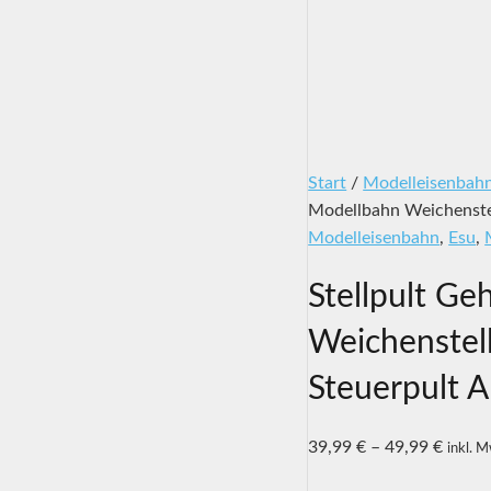
Start
/
Modelleisenbah
Modellbahn Weichenstel
Modelleisenbahn
,
Esu
,
Stellpult G
Weichenstel
Steuerpult A
39,99
€
–
49,99
€
inkl. 