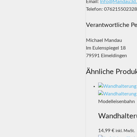
Email:
Info@Mandau3d.
Telefon: 07621550232
Verantwortliche Pe
Michael Mandau
Im Eulenspiegel 18
79591 Eimeldingen
Ähnliche Produ
Modelleisenbahn
Wandhalteru
14,99
€
inkl. MwSt.