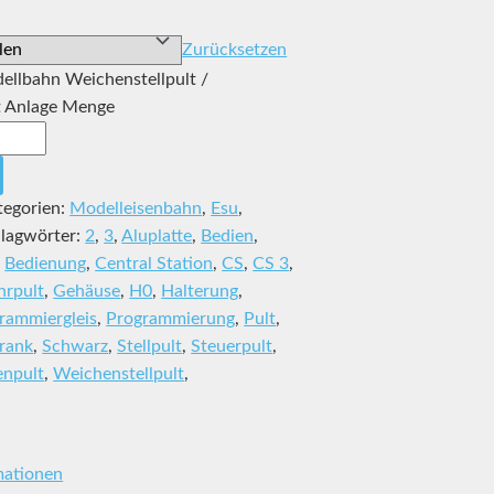
Zurücksetzen
dellbahn Weichenstellpult /
t Anlage Menge
tegorien:
Modelleisenbahn
,
Esu
,
lagwörter:
2
,
3
,
Aluplatte
,
Bedien
,
,
Bedienung
,
Central Station
,
CS
,
CS 3
,
hrpult
,
Gehäuse
,
H0
,
Halterung
,
rammiergleis
,
Programmierung
,
Pult
,
rank
,
Schwarz
,
Stellpult
,
Steuerpult
,
npult
,
Weichenstellpult
,
mationen