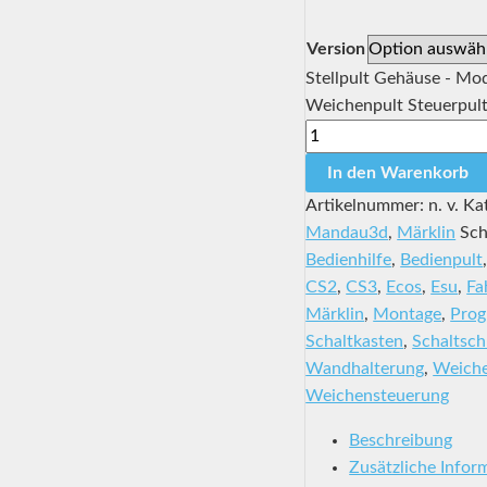
Version
Stellpult Gehäuse - Mo
Weichenpult Steuerpul
In den Warenkorb
Artikelnummer:
n. v.
Ka
Mandau3d
,
Märklin
Sch
Bedienhilfe
,
Bedienpult
CS2
,
CS3
,
Ecos
,
Esu
,
Fa
Märklin
,
Montage
,
Prog
Schaltkasten
,
Schaltsch
Wandhalterung
,
Weiche
Weichensteuerung
Beschreibung
Zusätzliche Infor