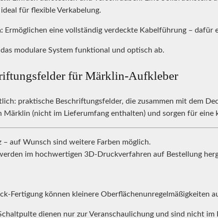
deal für flexible Verkabelung.
:
Ermöglichen eine vollständig verdeckte Kabelführung – dafür e
 das modulare System funktional und optisch ab.
riftungsfelder für Märklin-Aufkleber
ltlich: praktische Beschriftungsfelder, die zusammen mit dem Dec
n Märklin (nicht im Lieferumfang enthalten) und sorgen für eine 
– auf Wunsch sind weitere Farben möglich.
erden im hochwertigen 3D-Druckverfahren auf Bestellung herge
k-Fertigung können kleinere Oberflächenunregelmäßigkeiten auft
Schaltpulte dienen nur zur Veranschaulichung und sind nicht im 