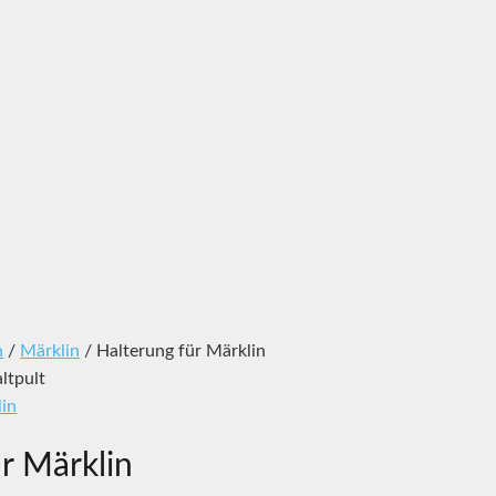
n
/
Märklin
/ Halterung für Märklin
ltpult
in
r Märklin