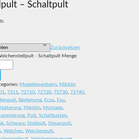
pult – Schaltpult
St.
Zurücksetzen
Weichenstellpult - Schaltpult Menge
tegorien:
Modelleisenbahn
,
Märklin
01
,
7211
,
72710
,
72720
,
72730
,
72740
,
ienpult
,
Bedienung
,
Ecos
,
Esu
,
Halterung
,
Märklin
,
Montage
,
rammierung
,
Pult
,
Schaltkasten
,
nk
,
Schwarz
,
Stellpult
,
Steuerpult
,
e
,
Weichen
,
Weichenpult
,
chenstellpult
,
Weichensteuerung