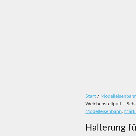
Start
/
Modelleisenbah
Weichenstellpult – Scha
Modelleisenbahn
,
Märkl
Halterung fü