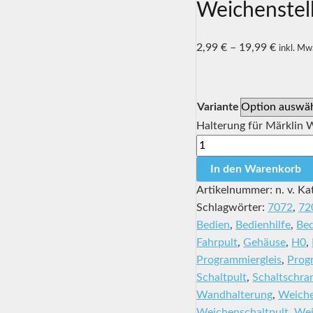
Weichenstell
2,99
€
–
19,99
€
inkl. Mw
Variante
Halterung für Märklin 
In den Warenkorb
Artikelnummer:
n. v.
Ka
Schlagwörter:
7072
,
72
Bedien
,
Bedienhilfe
,
Bed
Fahrpult
,
Gehäuse
,
H0
,
Programmiergleis
,
Prog
Schaltpult
,
Schaltschra
Wandhalterung
,
Weich
Weichenschaltpult
,
Wei