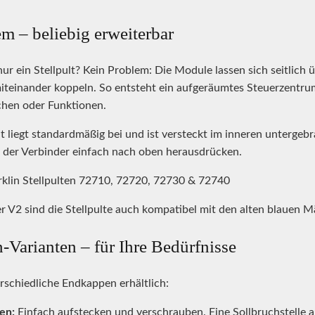
m – beliebig erweiterbar
nur ein Stellpult? Kein Problem: Die Module lassen sich seitlich
teinander koppeln. So entsteht ein aufgeräumtes Steuerzentrum 
chen oder Funktionen.
liegt standardmäßig bei und ist versteckt im inneren untergebr
h der Verbinder einfach nach oben herausdrücken.
klin Stellpulten 72710, 72720, 72730 & 72740
er V2 sind die Stellpulte auch kompatibel mit den alten blauen M
Varianten – für Ihre Bedürfnisse
rschiedliche Endkappen erhältlich:
en:
Einfach aufstecken und verschrauben. Eine Sollbruchstelle au