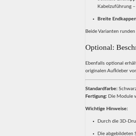
Kabelzuführung – i
Breite Endkappen
Beide Varianten runden
Optional: Besch
Ebenfalls optional erhä
originalen Aufkleber vo
Standardfarbe:
Schwarz 
Fertigung:
Die Module w
Wichtige Hinweise:
Durch die 3D-Druc
Die abgebildeten 