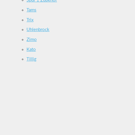
Spur 1 Zubehör
Tams
Trix
Uhlenbrock
Zimo
Kato
Tillig