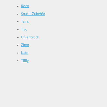
Roco
Spur 1 Zubehör
Tams
Trix
Uhlenbrock
Zimo
Kato
Tillig