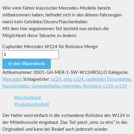
Wie viele Fahrer klassischer Mercedes-Modelle bereits
mitbekommen haben, befindet sich in den älteren Fahrzeugen
meist kein Getränke/Dosen/Flaschenhalter.
Mit dem hier angebotenen Teil besteht nun einfach die
Möglichkeit diese Tatsache zu ändern:
Cupholder Mercedes W124 für Rollobox Menge
In den Warenkorb
Artikelnummer:
0001-GH-MER-1-SW-W124ROLLO
Kategorie:
Mercedes
Schlagwörter:
a124
,
amg
,
c124
,
cupholder
,
Dosenhalter
,
flaschenhalter
,
Getränkehalter
,
mercedes
,
Rollobox
,
s124
,
w124
Beschreibung
Produktsicherheit
Der Halter wird einfach in die vorhandene Rollobox des W124 in
der Mittelkonsole eingebaut. Das Teil passt „eins zu eins“ in das
Originalteil und kann bei Bedarf auch jederzeit wieder