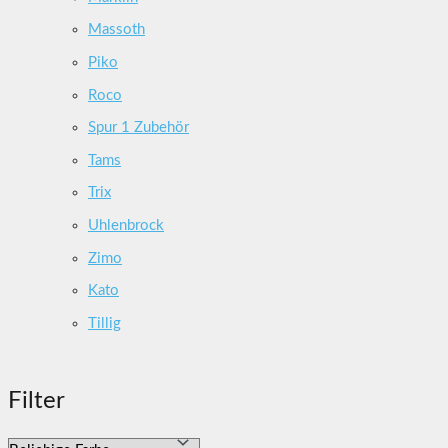
Massoth
Piko
Roco
Spur 1 Zubehör
Tams
Trix
Uhlenbrock
Zimo
Kato
Tillig
Filter