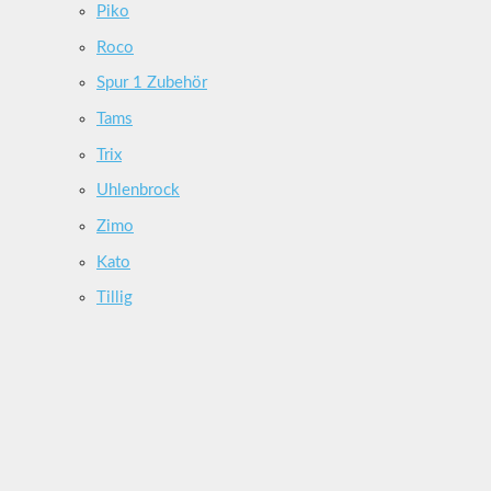
Piko
Roco
Spur 1 Zubehör
Tams
Trix
Uhlenbrock
Zimo
Kato
Tillig