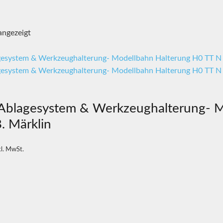
angezeigt
Ablagesystem & Werkzeughalterung- M
B. Märklin
kl. MwSt.