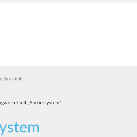
ands ab 60€
agwortet mit „Sortiersystem“
system