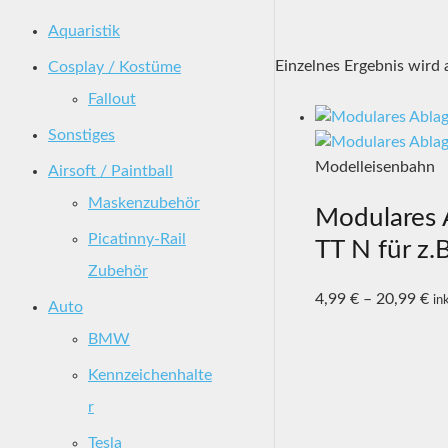
Aquaristik
Einzelnes Ergebnis wird 
Cosplay / Kostüme
Fallout
Sonstiges
Modelleisenbahn
Airsoft / Paintball
Maskenzubehör
Modulares 
Picatinny-Rail
TT N für z.
Zubehör
4,99
€
–
20,99
€
in
Auto
BMW
Kennzeichenhalte
r
Tesla