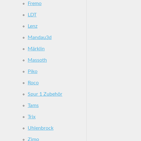
Fremo
LDT
Lenz
Mandau3d
Märklin
Massoth
Piko
Roco
Spur 1 Zubehör
Tams
Trix
Uhlenbrock
Zimo