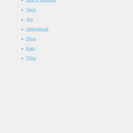
Spur 1 Zubehör
Tams
Trix
Uhlenbrock
Zimo
Kato
Tillig