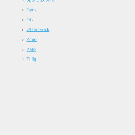
Spur 1 Zubehör
Tams
Trix
Uhlenbrock
Zimo
Kato
Tillig