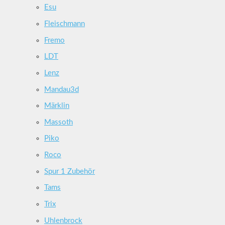
Esu
Fleischmann
Fremo
LDT
Lenz
Mandau3d
Märklin
Massoth
Piko
Roco
Spur 1 Zubehör
Tams
Trix
Uhlenbrock