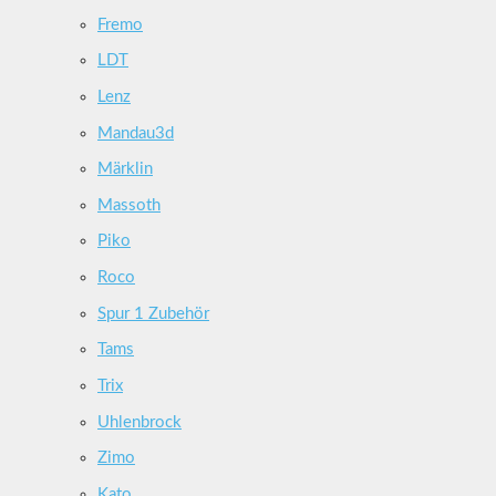
Fremo
LDT
Lenz
Mandau3d
Märklin
Massoth
Piko
Roco
Spur 1 Zubehör
Tams
Trix
Uhlenbrock
Zimo
Kato