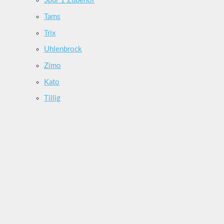
Spur 1 Zubehör
Tams
Trix
Uhlenbrock
Zimo
Kato
Tillig