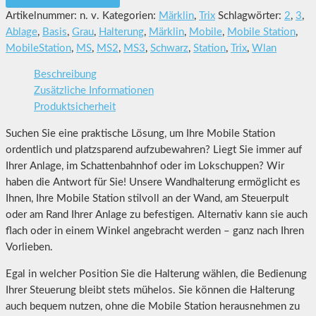
Artikelnummer:
n. v.
Kategorien:
Märklin
,
Trix
Schlagwörter:
2
,
3
,
Ablage
,
Basis
,
Grau
,
Halterung
,
Märklin
,
Mobile
,
Mobile Station
,
MobileStation
,
MS
,
MS2
,
MS3
,
Schwarz
,
Station
,
Trix
,
Wlan
Beschreibung
Zusätzliche Informationen
Produktsicherheit
Suchen Sie eine praktische Lösung, um Ihre Mobile Station
ordentlich und platzsparend aufzubewahren? Liegt Sie immer auf
Ihrer Anlage, im Schattenbahnhof oder im Lokschuppen? Wir
haben die Antwort für Sie! Unsere Wandhalterung ermöglicht es
Ihnen, Ihre Mobile Station stilvoll an der Wand, am Steuerpult
oder am Rand Ihrer Anlage zu befestigen. Alternativ kann sie auch
flach oder in einem Winkel angebracht werden – ganz nach Ihren
Vorlieben.
Egal in welcher Position Sie die Halterung wählen, die Bedienung
Ihrer Steuerung bleibt stets mühelos. Sie können die Halterung
auch bequem nutzen, ohne die Mobile Station herausnehmen zu