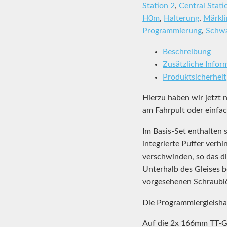
Station 2
,
Central Stati
H0m
,
Halterung
,
Märkli
Programmierung
,
Schw
Beschreibung
Zusätzliche Infor
Produktsicherheit
Hierzu haben wir jetzt 
am Fahrpult oder einfac
Im Basis-Set enthalten 
integrierte Puffer verh
verschwinden, so das d
Unterhalb des Gleises b
vorgesehenen Schraubl
Die Programmiergleisha
Auf die 2x 166mm TT-Gle