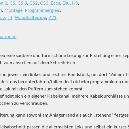
on 3
,
CS
,
CS 3
,
CS2
,
CS3
,
Ecos
,
Esu
,
H0
,
n
,
Montage
,
Programmiergleis
,
arz
,
TT
,
Wandhalterung
,
Z21
mationen
neu eine saubere und formschöne Lösung zur Erstellung eines se
h zum abstellen auf dem Schreibtisch.
sind jeweils ein linkes und rechtes Randstück, um dort 166mm TT
indert das herunterfahren/fallen der Lok beim programmieren un
ie Lok mit den Puffern zum stehen kommt.
efindet sich ein eigener Kabelkanal, mehrere Kabeldurchlässe un
öchern zu verschrauben.
lterung kann sowohl am Anlagenrand als auch „stehend“ festge
isabschnitt passen die allermeisten Loks und selbst ein kurzes 