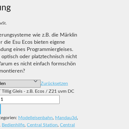
ung
MwSt.
erungsysteme wie z.B. die Märklin
er die Esu Ecos bieten eigene
ndung eines Programmiergleises.
 optisch oder platztechnisch nicht
Warum es nicht einfach formschön
montieren?
Zurücksetzen
 Tillig Gleis - z.B. Ecos / Z21 uvm DC
tegorien:
Modelleisenbahn
,
Mandau3d
,
,
Bedienhilfe
,
Central Station
,
Central