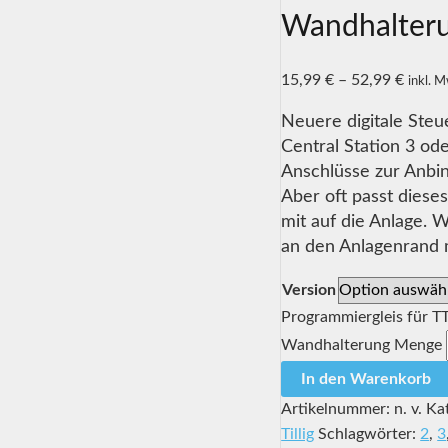
Wandhalter
15,99
€
–
52,99
€
inkl. 
Neuere digitale Steu
Central Station 3 od
Anschlüsse zur Anbi
Aber oft passt dieses
mit auf die Anlage. 
an den Anlagenrand 
Version
Programmiergleis für TT
Wandhalterung Menge
In den Warenkorb
Artikelnummer:
n. v.
Ka
Tillig
Schlagwörter:
2
,
3