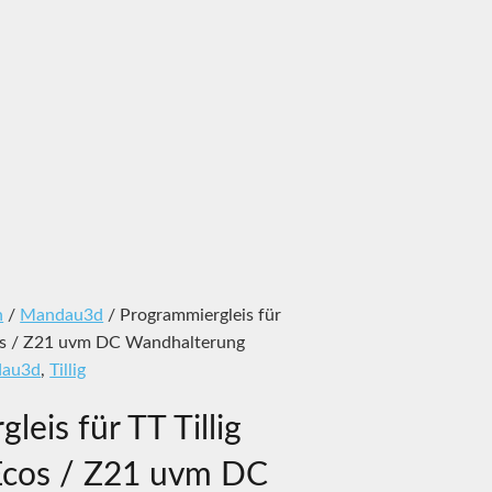
n
/
Mandau3d
/ Programmiergleis für
Ecos / Z21 uvm DC Wandhalterung
au3d
,
Tillig
leis für TT Tillig
 Ecos / Z21 uvm DC