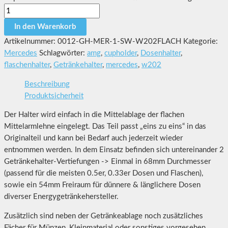
In den Warenkorb
Artikelnummer:
0012-GH-MER-1-SW-W202FLACH
Kategorie:
Mercedes
Schlagwörter:
amg
,
cupholder
,
Dosenhalter
,
flaschenhalter
,
Getränkehalter
,
mercedes
,
w202
Beschreibung
Produktsicherheit
Der Halter wird einfach in die Mittelablage der flachen
Mittelarmlehne eingelegt. Das Teil passt „eins zu eins“ in das
Originalteil und kann bei Bedarf auch jederzeit wieder
entnommen werden. In dem Einsatz befinden sich untereinander 2
Getränkehalter-Vertiefungen -> Einmal in 68mm Durchmesser
(passend für die meisten 0.5er, 0.33er Dosen und Flaschen),
sowie ein 54mm Freiraum für dünnere & länglichere Dosen
diverser Energygetränkehersteller.
Zusätzlich sind neben der Getränkeablage noch zusätzliches
Fächer für Münzen, Kleinmaterial oder sonstiges vorgesehen