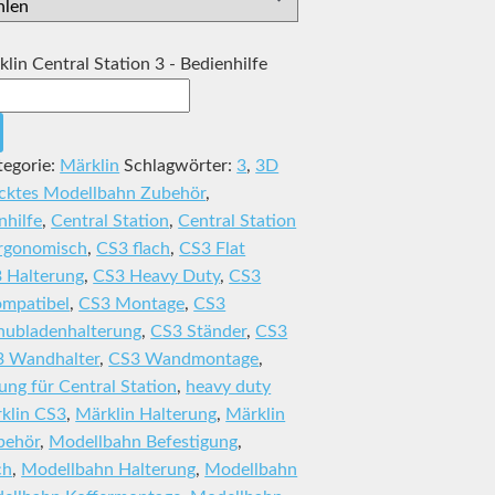
in Central Station 3 - Bedienhilfe
tegorie:
Märklin
Schlagwörter:
3
,
3D
cktes Modellbahn Zubehör
,
nhilfe
,
Central Station
,
Central Station
rgonomisch
,
CS3 flach
,
CS3 Flat
 Halterung
,
CS3 Heavy Duty
,
CS3
mpatibel
,
CS3 Montage
,
CS3
hubladenhalterung
,
CS3 Ständer
,
CS3
 Wandhalter
,
CS3 Wandmontage
,
ung für Central Station
,
heavy duty
klin CS3
,
Märklin Halterung
,
Märklin
behör
,
Modellbahn Befestigung
,
ch
,
Modellbahn Halterung
,
Modellbahn