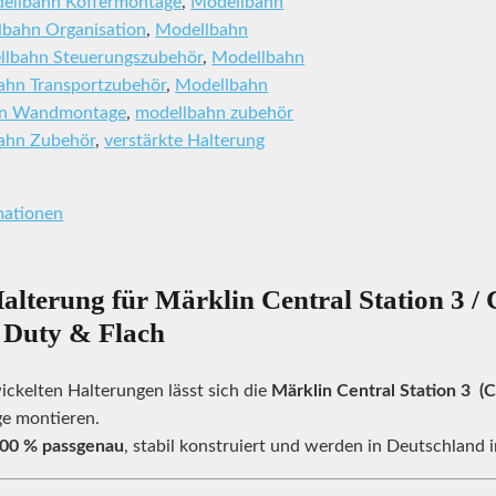
ellbahn Koffermontage
,
Modellbahn
bahn Organisation
,
Modellbahn
llbahn Steuerungszubehör
,
Modellbahn
ahn Transportzubehör
,
Modellbahn
hn Wandmontage
,
modellbahn zubehör
ahn Zubehör
,
verstärkte Halterung
mationen
lterung für Märklin Central Station 3 / C
 Duty & Flach
wickelten Halterungen lässt sich die
Märklin Central Station 3 (
e montieren.
00 % passgenau
, stabil konstruiert und werden in Deutschland