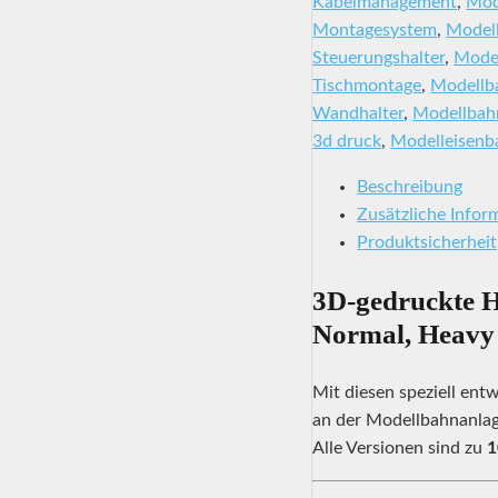
Kabelmanagement
,
Mod
Montagesystem
,
Modell
Steuerungshalter
,
Mode
Tischmontage
,
Modellb
Wandhalter
,
Modellba
3d druck
,
Modelleisenb
Beschreibung
Zusätzliche Infor
Produktsicherheit
3D-gedruckte Ha
Normal, Heavy
Mit diesen speziell ent
an der Modellbahnanlag
Alle Versionen sind zu
1