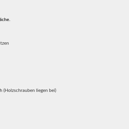
läche
.
itzen
h (Holzschrauben liegen bei)