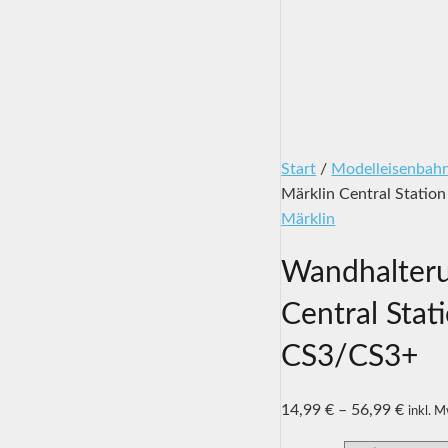
Start
/
Modelleisenbah
Märklin Central Statio
Märklin
Wandhalteru
Central Stat
CS3/CS3+
14,99
€
–
56,99
€
inkl. 