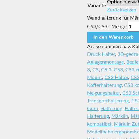
Variante
Zurücksetzen
Wandhalterung für Märkl
CS3/CS3+ Menge
In den Warenkorb
Artikelnummer:
n. v.
Ka
Druck Halter
,
3D-gedru
Anlagenmontage
,
Bedie
3
,
CS
,
CS 3
,
CS3
,
CS3 e
Mount
,
CS3 Halter
,
CS3
Kofferhalterung
,
CS3 ko
Neigungshalter
,
CS3 Sc
Transporthalterung
,
CS3
Grau
,
Halterung
,
Halter
Halterung
,
Märklin
,
Mär
kompatibel
,
Märklin Zu
Modellbahn ergonomis