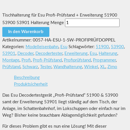
Tischhalterung für Esu Profi-Prüfstand + Erweiterung 51900
53900 53901 Halterung Menge
In den Warenkorb
Artikelnummer:
0057-HA-ESU-1-SW-PROFIPRÜFDOPPEL
Kategorien:
Modelleisenbahn
,
Esu
Schlagwörter:
51900
,
53900
,
53901
,
Decoder
,
Decodertester
,
Erweiterung
,
Esu
,
Halterung
,
Montage
,
Profi
,
Profi-Prüfstand
,
Profiprüfstand
,
Programmer
,
Prüfstand
,
Schwarz
,
Tester
,
Wandhalterung
,
Winkel
,
XL
,
Zimo
Beschreibung
Produktsicherheit
Das Esu Decodertestgerät „Profi-Prüfstand“ 51900 & 53900
samt der Erweiterung 53901 liegt ständig auf dem Tisch, der
Anlage, im Schattenbahnhof, im Lokschuppen oder einfach nur im
Weg? Bisher keine brauchbare Ablagemöglichkeit gefunden?
Für dieses Problem gibt es nun eine Lösung! Mit dieser