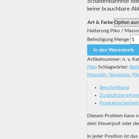
Schattenbahnhof ode
keine brauchbare Ab
Art & Farbe
Halterung Piko / Mass
Befestigung Menge
In den Warenkorb
Artikelnummer:
n. v.
Ka
Piko
Schlagwörter:
Bef
Massoth
,
Navigator
,
Pi
Beschreibung
Zusätzliche Infor
Produktsicherheit
Diesem Problem kann nu
dem Steuerpult oder de
In jeder Position ist da