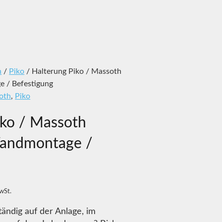
n
/
Piko
/ Halterung Piko / Massoth
 / Befestigung
oth
,
Piko
iko / Massoth
Wandmontage /
MwSt.
tändig auf der Anlage, im