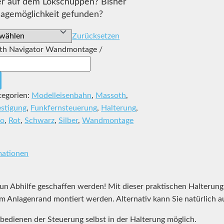
r auf dem Lokschuppen? Bisher
lagemöglichkeit gefunden?
Zurücksetzen
oth Navigator Wandmontage /
tegorien:
Modelleisenbahn
,
Massoth
,
estigung
,
Funkfernsteuerung
,
Halterung
,
ko
,
Rot
,
Schwarz
,
Silber
,
Wandmontage
mationen
n Abhilfe geschaffen werden! Mit dieser praktischen Halterung
m Anlagenrand montiert werden. Alternativ kann Sie natürlich 
s bedienen der Steuerung selbst in der Halterung möglich.