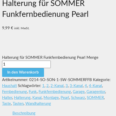
Halterung für SOMMER
Funkfernbedienung Pearl
9,99
€
inkl. MwSt.
Halterung für SOMMER Funkfernbedienung Pearl Menge
In den Warenkorb
Artikelnummer:
0214-SO-SON-1-SW-SOMMERFFB
Kategorie:
Haushalt
Schlagwörter:
1
,
2
,
2-Kanal
,
3
,
3-Kanal
,
4
,
4-Kanal
,
Fernbedienung
,
Funk
,
Funkfernbedienung
,
Garage
,
Garagentor
,
Halter
,
Halterung
,
Kanal
,
Montage
,
Pearl
,
Schwarz
,
SOMMER
,
Taste
,
Tasten
,
Wandhalterung
Beschreibung