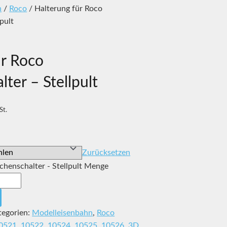
n
/
Roco
/ Halterung für Roco
pult
ür Roco
ter – Stellpult
St.
Zurücksetzen
chenschalter - Stellpult Menge
tegorien:
Modelleisenbahn
,
Roco
0521
,
10522
,
10524
,
10525
,
10526
,
3D