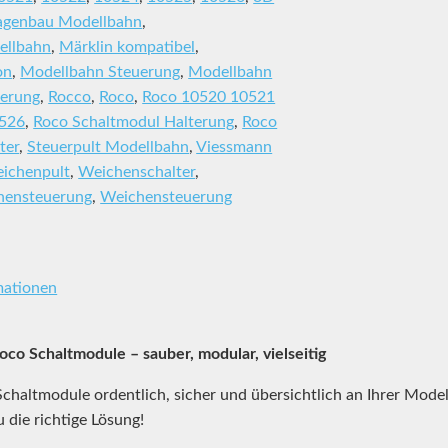
agenbau Modellbahn
,
ellbahn
,
Märklin kompatibel
,
on
,
Modellbahn Steuerung
,
Modellbahn
terung
,
Rocco
,
Roco
,
Roco 10520 10521
0526
,
Roco Schaltmodul Halterung
,
Roco
ter
,
Steuerpult Modellbahn
,
Viessmann
ichenpult
,
Weichenschalter
,
hensteuerung
,
Weichensteuerung
mationen
co Schaltmodule – sauber, modular, vielseitig
chaltmodule ordentlich, sicher und übersichtlich an Ihrer Mode
die richtige Lösung!