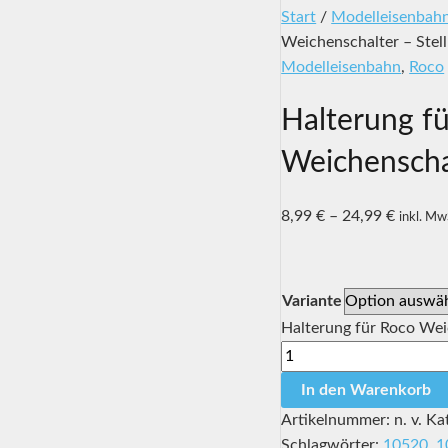
Start
/
Modelleisenbah
Weichenschalter – Stell
Modelleisenbahn
,
Roco
Halterung f
Weichenschal
8,99
€
–
24,99
€
inkl. Mw
Variante
Halterung für Roco Wei
In den Warenkorb
Artikelnummer:
n. v.
Ka
Schlagwörter:
10520
,
1