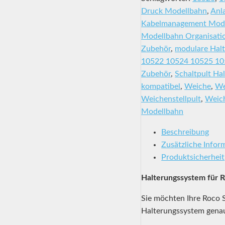
Druck Modellbahn
,
Anl
Kabelmanagement Mod
Modellbahn Organisati
Zubehör
,
modulare Hal
10522 10524 10525 1
Zubehör
,
Schaltpult Hal
kompatibel
,
Weiche
,
We
Weichenstellpult
,
Weic
Modellbahn
Beschreibung
Zusätzliche Infor
Produktsicherheit
Halterungssystem für Ro
Sie möchten Ihre Roco S
Halterungssystem genau 